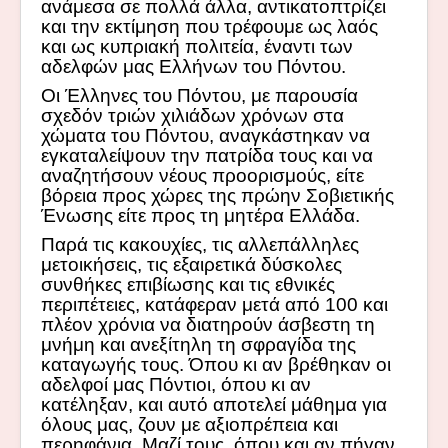
ανάμεσα σε πολλά άλλα, αντικατοπτρίζει
και την εκτίμηση που τρέφουμε ως λαός
και ως κυπριακή πολιτεία, έναντι των
αδελφών μας Ελλήνων του Πόντου.
Οι Έλληνες του Πόντου, με παρουσία
σχεδόν τριών χιλιάδων χρόνων στα
χώματα του Πόντου, αναγκάστηκαν να
εγκαταλείψουν την πατρίδα τους και να
αναζητήσουν νέους προορισμούς, είτε
βόρεια προς χώρες της πρώην Σοβιετικής
Ένωσης είτε προς τη μητέρα Ελλάδα.
Παρά τις κακουχίες, τις αλλεπάλληλες
μετοικήσεις, τις εξαιρετικά δύσκολες
συνθήκες επιβίωσης και τις εθνικές
περιπέτειες, κατάφεραν μετά από 100 και
πλέον χρόνια να διατηρούν άσβεστη τη
μνήμη και ανεξίτηλη τη σφραγίδα της
καταγωγής τους. Όπου κι αν βρέθηκαν οι
αδελφοί μας Πόντιοι, όπου κι αν
κατέληξαν, και αυτό αποτελεί μάθημα για
όλους μας, ζουν με αξιοπρέπεια και
περηφάνια. Μαζί τους, όπου και αν πήγαν,