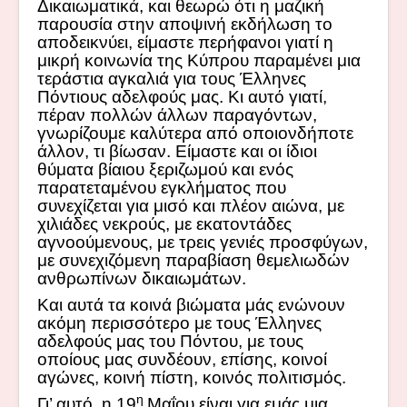
Δικαιωματικά, και θεωρώ ότι η μαζική
παρουσία στην αποψινή εκδήλωση το
αποδεικνύει, είμαστε περήφανοι γιατί η
μικρή κοινωνία της Κύπρου παραμένει μια
τεράστια αγκαλιά για τους Έλληνες
Πόντιους αδελφούς μας. Κι αυτό γιατί,
πέραν πολλών άλλων παραγόντων,
γνωρίζουμε καλύτερα από οποιονδήποτε
άλλον, τι βίωσαν. Είμαστε και οι ίδιοι
θύματα βίαιου ξεριζωμού και ενός
παρατεταμένου εγκλήματος που
συνεχίζεται για μισό και πλέον αιώνα, με
χιλιάδες νεκρούς, με εκατοντάδες
αγνοούμενους, με τρεις γενιές προσφύγων,
με συνεχιζόμενη παραβίαση θεμελιωδών
ανθρωπίνων δικαιωμάτων.
Και αυτά τα κοινά βιώματα μάς ενώνουν
ακόμη περισσότερο με τους Έλληνες
αδελφούς μας του Πόντου, με τους
οποίους μας συνδέουν, επίσης, κοινοί
αγώνες, κοινή πίστη, κοινός πολιτισμός.
η
Γι’ αυτό, η 19
Μαΐου είναι για εμάς μια