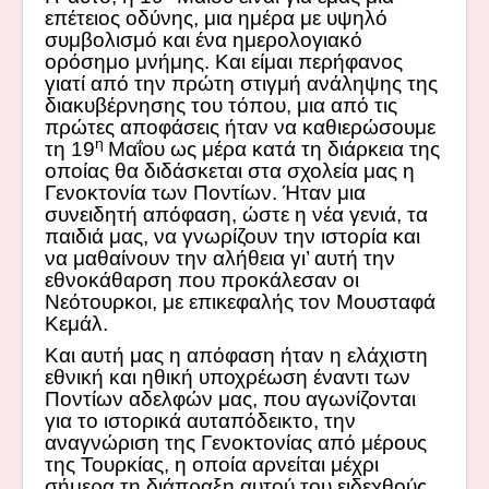
επέτειος οδύνης, μια ημέρα με υψηλό
συμβολισμό και ένα ημερολογιακό
ορόσημο μνήμης. Και είμαι περήφανος
γιατί από την πρώτη στιγμή ανάληψης της
διακυβέρνησης του τόπου, μια από τις
πρώτες αποφάσεις ήταν να καθιερώσουμε
η
τη 19
Μαΐου ως μέρα κατά τη διάρκεια της
οποίας θα διδάσκεται στα σχολεία μας η
Γενοκτονία των Ποντίων. Ήταν μια
συνειδητή απόφαση, ώστε η νέα γενιά, τα
παιδιά μας, να γνωρίζουν την ιστορία και
να μαθαίνουν την αλήθεια γι’ αυτή την
εθνοκάθαρση που προκάλεσαν οι
Νεότουρκοι, με επικεφαλής τον Μουσταφά
Κεμάλ.
Και
αυτή μας η απόφαση ήταν η ελάχιστη
εθνική και ηθική υποχρέωση έναντι των
Ποντίων αδελφών μας, που αγωνίζονται
για το ιστορικά αυταπόδεικτο, την
αναγνώριση της Γενοκτονίας από μέρους
της Τουρκίας, η οποία αρνείται μέχρι
σήμερα τη διάπραξη αυτού του ειδεχθούς