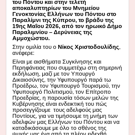
του Πόντου και στην τελετή
αποκαλυπτηρίων του Μνημείου
Γενοκτονίας Ελλήνων του Πόντου
στο
Παραλίμνι της Κύπρου, το βράδυ της
19ης Μαΐου 2026, από τον ηρωικό Δήμο
Παραλιμνίου – Δερύνειας της
Αμμοχώστου.
Στην ομιλία του ο
Νίκος Χριστοδουλίδης
,
ανέφερε:
Είναι με αισθήματα Συγκίνησης και
Περηφάνειας που συμμετέχω στη σημερινή
εκδήλωση, μαζί με τον Υπουργό
Δικαιοσύνης, την Υφυπουργό παρά τω
Προέδρω, τον Υφυπουργό Τουρισμού, την
Υφυπουργό Πολιτισμού, τον Επίτροπο
Προεδρίας, η παρουσία τόσων μελών της
Κυβέρνησης είναι ενδεικτική του πώς
προσεγγίζουμε τους αδελφούς μας
Ποντίους, για να τιμήσουμε τη μνήμη των
αδελφών μας Ελλήνων του Πόντου και να
καταδικάσουμε με όλο το σθένος της
ψυχής μας ένα από τα πλέον ειδεχθή