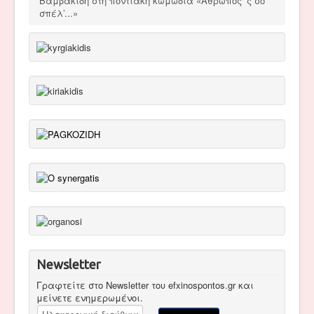
Βαμβακίδη στη ποντιακή κωμωδία «Άθρωπος ‘ς σο
σπέλ’...»
Newsletter
Γραφτείτε στο Newsletter του efxinospontos.gr και
μείνετε ενημερωμένοι.