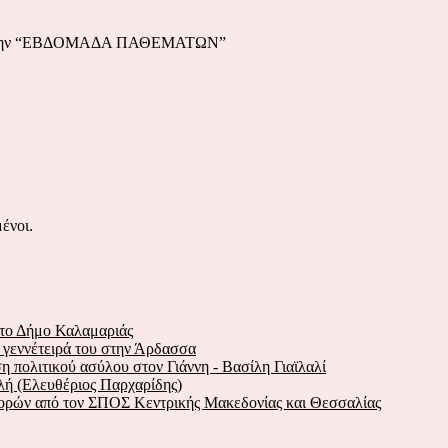
ών στην “ΕΒΔΟΜΑΔΑ ΠΑΘΕΜΑΤΩΝ”
ένοι.
στο Δήμο Καλαμαριάς
ν γεννέτειρά του στην Άρδασσα
 πολιτικού ασύλου στον Γιάννη - Βασίλη Γιαϊλαλί
λή (Ελευθέριος Παρχαρίδης)
Χορών από τον ΣΠΟΣ Κεντρικής Μακεδονίας και Θεσσαλίας