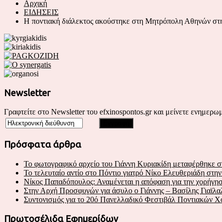
Αρχική
ΕΙΔΗΣΕΙΣ
Η ποντιακή διάλεκτος ακούστηκε στη Μητρόπολη Αθην
Newsletter
Γραφτείτε στο Newsletter του efxinospontos.gr και μείνετε ενημερωμ
Πρόσφατα άρθρα
Το φωτογραφικό αρχείο του Γιάννη Κυριακίδη μεταφέρθηκε 
Το τελευταίο αντίο στο Πόντιο γιατρό Νίκο Ελευθεριάδη στη
Νίκος Παπαδόπουλος: Αναμένεται η απόφαση για την χορήγηση
Στην Αρχή Προσφυγών για άσυλο ο Γιάννης – Βασίλης Γιαϊλα
Συντονισμός για το 20ό Πανελλαδικό Φεστιβάλ Ποντιακών 
Πρωτοσέλιδα Εφημερίδων