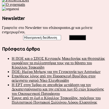
Newsletter
Γραφτείτε στο Newsletter του efxinospontos.gr και μείνετε
ενημερωμένοι.
Πρόσφατα άρθρα
Η ΠΟΕ και ο ΣΠΟΣ Κεντρικής Μακεδονίας και Θεσσαλίας
εκφράζουν τα συλλυπητήρια τους για το θάνατο του
Κύριλλου Τσακιρίδη
ΠΟΕ: Ημέρα Μνήμης για την Γενοκτονία των Ασσυρίων
Επικήδειος λόγος από την Παρασκευή Βρυζίδου στον
αείμνηστο γιατρό Νίκο Ελευθεριάδη
Η ΕΡΤ στην Ίμβρο σε απευθείας μετάδοση για τον
Δεκαπενταύγουστο και την επέτειο των 65 ετών Ιερωσύνης
του Οικουμενικού Πατριάρχου
Έφυγε από τη ζωή ο Κύριλλος Τσακιρίδης, πρόεδρος του
Πολιτιστικού Ποντιακού Συλλόγου Λόφου Ελασσόνας