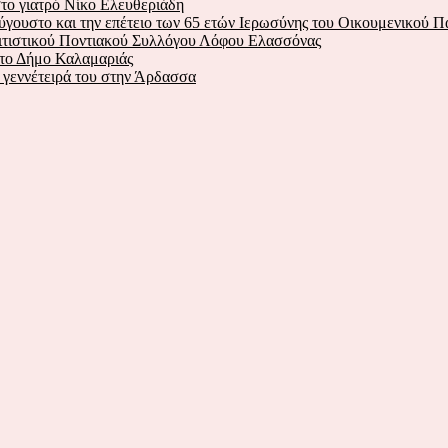
το γιατρό Νίκο Ελευθεριάδη
ύγουστο και την επέτειο των 65 ετών Ιερωσύνης του Οικουμενικού Π
λιτιστικού Ποντιακού Συλλόγου Λόφου Ελασσόνας
στο Δήμο Καλαμαριάς
ν γεννέτειρά του στην Άρδασσα