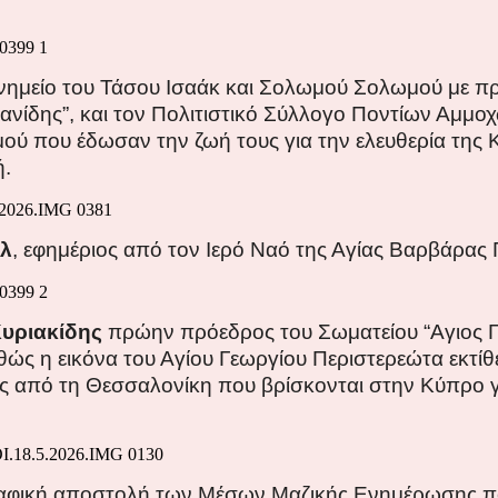
 μνημείο του Τάσου Ισαάκ και Σολωμού Σολωμού με π
νίδης”, και τον
Πολιτιστικό Σύλλογο Ποντίων Αμμο
ού που έδωσαν την ζωή τους για την ελευθερία της 
ή.
λ
, εφημέριος από τον Ιερό Ναό της Αγίας Βαρβάρας 
Κυριακίδης
πρώην πρόεδρος του Σωματείου “Αγιος Γ
ώς η εικόνα του Αγίου Γεωργίου Περιστερεώτα εκτίθ
ς από τη Θεσσαλονίκη που βρίσκονται στην Κύπρο γι
ραφική αποστολή των Μέσων Μαζικής Ενημέρωσης πο