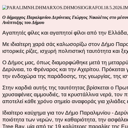
Ο δήμαρχος Παραλιμνίου Δερύνειας Γιώργος Νικολέτος στο μέσον
Ανάπτυξης του Δήμου
Αγαπητές φίλες και αγαπητοί φίλοι από την Ελλάδ
Με ιδιαίτερη χαρά σάς καλωσορίζω στον Δήμο Παραλ
ιστορικές ρίζες, ισχυρή πολιτιστική ταυτότητα και ξ
Ο Δήμος μας, όπως διαμορφώθηκε μετά τη μεταρρύθμ
Δερύνεια, το Φρέναρος και την Αχερίτου. Πρόκειται
την ενδοχώρα της παράδοσης, της γεωργίας, της ιστ
Στην καρδιά αυτής της ταυτότητας βρίσκεται ο Πρω
χρυσαφένιες αμμουδιές, τα κρυστάλλινα νερά, τον 
αποτελεί κάθε χρόνο σημείο αναφοράς για χιλιάδες
Ιδιαίτερο καύχημα για τον Δήμο Παραλιμνίου - Δερύ
ποιότητα των νερών, την καθαριότητα, την ασφάλει
Tree Bay, μία από τις 19 καλύτερες παραλίες της 