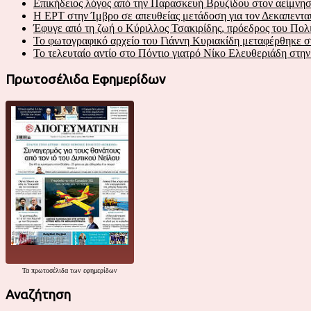
Επικήδειος λόγος από την Παρασκευή Βρυζίδου στον αείμνησ
Η ΕΡΤ στην Ίμβρο σε απευθείας μετάδοση για τον Δεκαπεντα
Έφυγε από τη ζωή ο Κύριλλος Τσακιρίδης, πρόεδρος του Πο
Το φωτογραφικό αρχείο του Γιάννη Κυριακίδη μεταφέρθηκε 
Το τελευταίο αντίο στο Πόντιο γιατρό Νίκο Ελευθεριάδη στη
Πρωτοσέλιδα Εφημερίδων
Τα
πρωτοσέλιδα
των εφημερίδων
Αναζήτηση