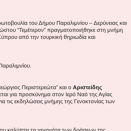
ρωτοβουλία του Δήμου Παραλιμνίου – Δερύνειας και
χώστου “Τεμέτερον”
πραγματοποιήθηκε στη μνήμη
Κύπρου από την τουρκική θηριωδία και
Παραλιμνίου.
εώργιος Περιστερεώτα” και ο
Αριστείδης
εται για προσκύνημα στον Ιερό Ναό της Αγίας
α τις εκδηλώσεις μνήμης της Γενοκτονίας των
υ καλύπτει τα γεγονότα των δράσεων της