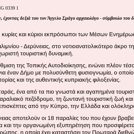
, έχοντας δεξιά του τον Άγγελο Σμάγο αρχαιολόγο - σύμβουλο του
α, κυρίες και κύριοι εκπρόσωποι των Μέσων Ενημέρω
ιμνίου - Δερύνειας, στο νοτιοανατολικότερο άκρο τη
εχωριστή τουριστική δυναμική.
ιση της Τοπικής Αυτοδιοίκησης, ενώνει πλέον τέσσ
 για έναν Δήμο με πολυσύνθετη φυσιογνωμία, ο οποίο
ορίας και της αυθεντικής κυπριακής φιλοξενίας.
ταράς, ένα από τα πιο γνωστά και αγαπημένα τουριστ
παραλιακό πεζόδρομο, τη ζωντανή τουριστική ζωή κα
 επισκέπτες από την Κύπρο, την Ελλάδα και ολόκληρ
νειας αποτελούν οι 18 παραλίες του που έχουν βραβε
α και την οργανωμένη εξυπηρέτηση που προσφέρεται 
Ευρώπης, η οποία έχει καταστήσει τον Πρωταρά διεθ