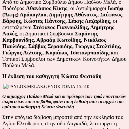
Από το Δημοτικό Συμβούλιο Δήμου Παύλου Μελά, ο
Πρόεδρος
Αθανάσιος Κίκης
, οι Αντιδήμαρχοι
Ιωσήφ
(Άκης) Αράπογλου, Δημήτρης Αθάνατος, Στέφανος
Βάρφης, Κώστας Πάντσης, Σάκης Λαζαρίδης
, οι
εντεταλμένοι
Στέφανος Γιαννουλίδης, Δημήτρης
Λαλές
, οι Δημοτικοί Σύμβουλοι
Σαράντης
Καρβουνίδης, Αβραάμ Κωτσίδης, Νικόλαος
Παυλίδης, Σάββας Σερασίδης, Γιώργος Στολτίδης,
Γιώργος Λίλτσης, Κυριάκος Τσαταλμπασίδης
και
Τοπικοί Σύμβουλοι των Δημοτικών Κοινοτήτων Δήμου
Παύλου Μελά.
Η έκθεση του καθηγητή Κώστα Φωτιάδη
Ο δήμαρχος Παύλου Μελά και οι πρόεδροι των τριών ποντιακών
σωματείων και στο βάθος φαίνεται η έκθεση από το αρχείο του
ομότιμου καθηγητή Κώστα Φωτιάδη
Στην υπόγεια διάβαση μπροστά από την εκκλησία του
Αγίου Ελευθερίου, στην οδό Λαγκαδά, λειτουργεί η