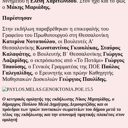
Μνημείου η
Ελένη Χαριτωνίδου
. Στον ήχο και το φως
ο
Μάκης Μαριάδης.
Παρέστησαν
Στην εκδήλωη παραβρέθηκαν η επικεφαλής του
Γραφείου του Πρωθυπουργού στη Θεσσαλονίκη
Κατερίνα Νοτοπούλου
, οι Βουλευτές Α’
Θεσσαλονίκης
Κωνσταντίνος Γκιουλέκας, Σταύρος
Καλαφάτης
, ο Βουλευτής Β΄ Θεσσαλονίκης
Γιώργος
Λαζαρίδης
, ο εκπρόσωπος από «Το Ποτάμι»
Γιώργος
Τσαούσης
, ο Γενικός Γραμματέας της ΠΟΕ
Παύλος
Γαλεγαλίδης
, ο Ερευνητής και πρώην Καθηγητής
Μαθησιακών Δυσκολιών
Γεώργιος Παυλίδης.
Ο κεντρικός ομιλητής της εκδήλωσης Νίκος Μιχαηλίδης, ο
δήμαρχος Παύλου Μελά Δημήτρης Δεμουρτζίδης και οι
πρόεδροι των τριών ποντιακών σωματείων του δήμου μετά το
τέλος της εκδήλωσης και την απονομή τιμητικής πλακέτας στον
ομιλητή