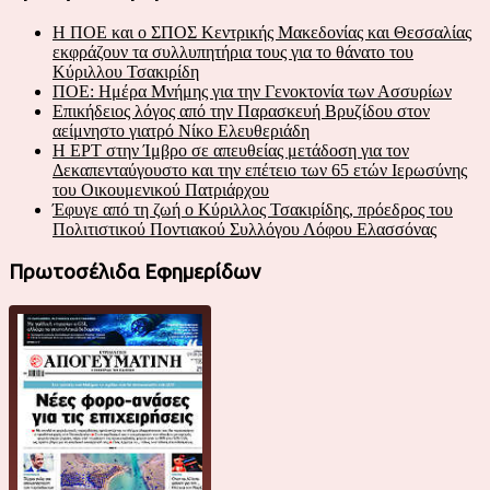
Η ΠΟΕ και ο ΣΠΟΣ Κεντρικής Μακεδονίας και Θεσσαλίας
εκφράζουν τα συλλυπητήρια τους για το θάνατο του
Κύριλλου Τσακιρίδη
ΠΟΕ: Ημέρα Μνήμης για την Γενοκτονία των Ασσυρίων
Επικήδειος λόγος από την Παρασκευή Βρυζίδου στον
αείμνηστο γιατρό Νίκο Ελευθεριάδη
Η ΕΡΤ στην Ίμβρο σε απευθείας μετάδοση για τον
Δεκαπενταύγουστο και την επέτειο των 65 ετών Ιερωσύνης
του Οικουμενικού Πατριάρχου
Έφυγε από τη ζωή ο Κύριλλος Τσακιρίδης, πρόεδρος του
Πολιτιστικού Ποντιακού Συλλόγου Λόφου Ελασσόνας
Πρωτοσέλιδα Εφημερίδων