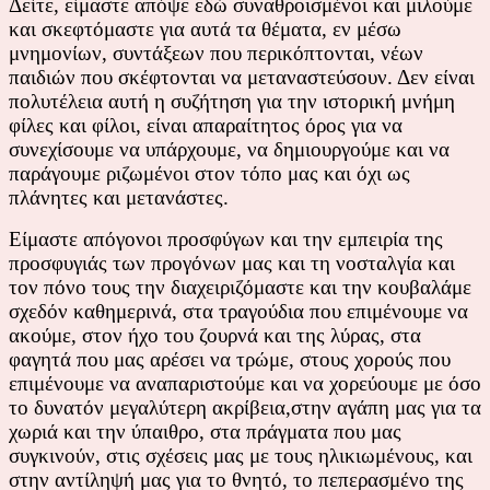
Δείτε, είμαστε απόψε εδώ συναθροισμένοι και μιλούμε
και σκεφτόμαστε για αυτά τα θέματα, εν μέσω
μνημονίων, συντάξεων που περικόπτονται, νέων
παιδιών που σκέφτονται να μεταναστεύσουν. Δεν είναι
πολυτέλεια αυτή η συζήτηση για την ιστορική μνήμη
φίλες και φίλοι, είναι απαραίτητος όρος για να
συνεχίσουμε να υπάρχουμε, να δημιουργούμε και να
παράγουμε ριζωμένοι στον τόπο μας και όχι ως
πλάνητες και μετανάστες.
Είμαστε απόγονοι προσφύγων και την εμπειρία της
προσφυγιάς των προγόνων μας και τη νοσταλγία και
τον πόνο τους την διαχειριζόμαστε και την κουβαλάμε
σχεδόν καθημερινά, στα τραγούδια που επιμένουμε να
ακούμε, στον ήχο του ζουρνά και της λύρας, στα
φαγητά που μας αρέσει να τρώμε, στους χορούς που
επιμένουμε να αναπαριστούμε και να χορεύουμε με όσο
το δυνατόν μεγαλύτερη ακρίβεια,στην αγάπη μας για τα
χωριά και την ύπαιθρο, στα πράγματα που μας
συγκινούν, στις σχέσεις μας με τους ηλικιωμένους, και
στην αντίληψή μας για το θνητό, το πεπερασμένο της