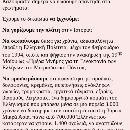
Καλούμαστε σήμερα να δώσουμε απάντηση στα
ερωτήματα:
Έχουμε το δικαίωμα
να ξεχνούμε
;
Να γυρίζουμε την πλάτη
στην Ιστορία;
Να σωπαίνουμε
όπως για χρόνια, αδικαιολόγητα
έπραξε η Ελληνική Πολιτεία, μέχρι τον Φεβρουάριο
ης
του 1994, οπότε και ψήφισε την ανακήρυξη της 19
Μαΐου ως «Ημέρα Μνήμης για τη Γενοκτονία των
Ελλήνων στο Μικρασιατικό Πόντο»;
Να προσπεράσουμε
ότι αφανίστηκε με ομαδικές
δολοφονίες, κρεμάλες, πυρπολήσεις ολόκληρων
χωριών, τρομοκρατία, εργατικά τάγματα, εξορίες,
βιασμούς, λεηλασίες, ένα δημιουργικό κομμάτι του
Ελληνισμού που μπόρεσε μέσα σε μια πορεία 3.000
χρόνων να διατηρήσει την ταυτότητά του στη βόρεια
Μικρά Ασία, πάνω από 700.000 Έλληνες που
κατάφεραν να χτίσουν 1.400 σχολειά, να αναπτύξουν
οικονομική, κοινωνική και πνευματική ζωή εφάμιλλη