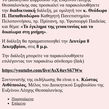
Θεσσαλονίκης σας προσκαλεί να παρακολουθήσετε
την
διαδικτυακή
διάλεξη, με ομιλητή τον
κ.
Θεόδωρο
Π. Παπαθεοδώρου
Καθηγητή Πανεπιστημίου
Πελοποννήσου, πρ. Πρύτανη, πρ. Υφυπουργό Παιδείας
και θέμα:
«Το έγκλημα της γενοκτονίας και το
δικαίωμα στη μνήμη
»
.
Η διάλεξη θα πραγματοποιηθεί την
Δευτέρα 8
Δεκεμβρίου,
στις
8 μ.μ.
Την διάλεξη μπορείτε να παρακολουθήσετε
επιλέγοντας τον παρακάτω σύνδεσμο (link)
https://youtube.com/live/AsX4uyS67Ww
Συντονιστής της εκδήλωσης θα είναι ο κ.
Κώστας
Ανθόπουλος
, Μέλος του Διοικητικού Συμβουλίου της
Ευξείνου Λέσχης Θεσσαλονίκης
Προηγούμενο
Επόμενο