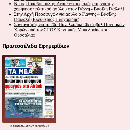
Νίκος Παπαδόπουλος: Αναμένεται η απόφαση για την
χορήγηση πολιτικού ασύλου στον Γιάννη - Βασίλη Γιαϊλαλί
Στην Αρχή Προσφυγών για άσυλο ο Γιάννης – Βασίλης
Γιαϊλαλή (Ελευθέριος Παρχαρίδης)
Συντονισμός για το 20ό Πανελλαδικό Φεστιβάλ Ποντιακών
Χορών από τον ΣΠΟΣ Κεντρικής Μακεδονίας και
Θεσσαλίας
Πρωτοσέλιδα Εφημερίδων
Τα
πρωτοσέλιδα
των εφημερίδων